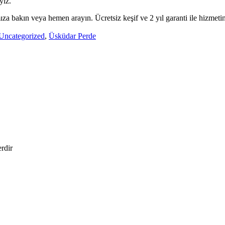
yiz.
za bakın veya hemen arayın. Ücretsiz keşif ve 2 yıl garanti ile hizmeti
Uncategorized
,
Üsküdar Perde
erdir