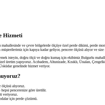
e Hizmeti
mahallesinde ve çevre bölgelerde ölçüye özel perde dikimi, perde monta
 müşterilerimiz için kapıya kadar geliyor, pencere ölçüsü alıyor ve si
ilemek isteyin, doğru ölçü ve doğru kumaş için ekibimiz Bulgurlu mahalle
ye özel üretim yapıyoruz. Acıbadem, Altunizade, Kısıklı, Ünalan, Çeng
 Üsküdar genelinde hizmet veriyor.
nuyoruz?
e ölçüsü alıyoruz.
– hepsi pencerenize göre üretilir.
ti veriyoruz.
dalar için perde çözümü.