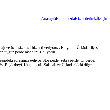
Anasayfa
Hakkımızda
Hizmetlerimiz
İletişim
jı ve ücretsiz keşif hizmeti veriyoruz. Bulgurlu, Üsküdar ilçesinin
ze en uygun perde modelini sunuyoruz.
sindeki adresinize geliyor. Stor perde, zebra perde, tül perde,
elköy, Beylerbeyi, Kuzguncuk, Salacak ve Üsküdar’deki diğer