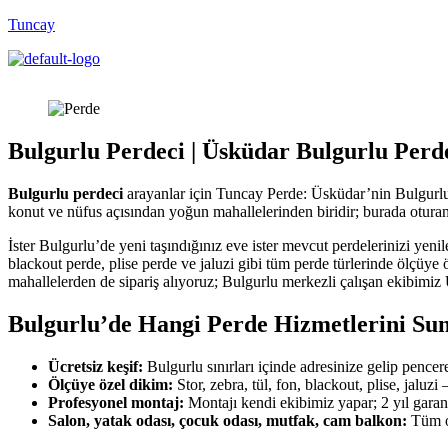
Tuncay
Bulgurlu Perdeci | Üsküdar Bulgurlu Perd
Bulgurlu perdeci
arayanlar için Tuncay Perde: Üsküdar’nin Bulgurlu 
konut ve nüfus açısından yoğun mahallelerinden biridir; burada oturan
İster Bulgurlu’de yeni taşındığınız eve ister mevcut perdelerinizi yen
blackout perde, plise perde ve jaluzi gibi tüm perde türlerinde ölçü
mahallelerden de sipariş alıyoruz; Bulgurlu merkezli çalışan ekibimiz
Bulgurlu’de Hangi Perde Hizmetlerini Su
Ücretsiz keşif:
Bulgurlu sınırları içinde adresinize gelip pencer
Ölçüye özel dikim:
Stor, zebra, tül, fon, blackout, plise, jaluzi 
Profesyonel montaj:
Montajı kendi ekibimiz yapar; 2 yıl garan
Salon, yatak odası, çocuk odası, mutfak, cam balkon:
Tüm o