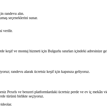
in randevu alın.
kumaş seçeneklerini sunar.
i verilir.
rde keşif ve montaj hizmeti için Bulgurlu sınırları içindeki adresinize
oruz; randevu alarak ücretsiz keşif için kapınıza geliyoruz.
eniz Pexels ve benzeri platformlardaki ücretsiz perde ve ev iç mekân v
de türünü birlikte seçiyoruz.
videolar.