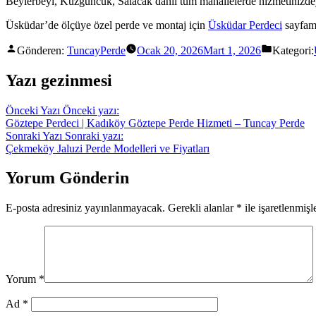
Beylerbeyi, Kuzguncuk, Salacak dahil tüm mahallelerde hizmetinizde
Üsküdar’de ölçüye özel perde ve montaj için
Üsküdar Perdeci
sayfamı
Gönderen:
TuncayPerde
Ocak 20, 2026
Mart 1, 2026
Kategori:
Yazı gezinmesi
Önceki Yazı
Önceki yazı:
Göztepe Perdeci | Kadıköy Göztepe Perde Hizmeti – Tuncay Perde
Sonraki Yazı
Sonraki yazı:
Çekmeköy Jaluzi Perde Modelleri ve Fiyatları
Yorum Gönderin
E-posta adresiniz yayınlanmayacak.
Gerekli alanlar
*
ile işaretlenmişl
Yorum
*
Ad
*